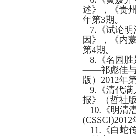
述》，《贵
年第
3
期。
7.
《试论明
因》，《内
第
4
期。
8.
《名园胜
——祁彪佳
版）
2012
年
9.
《清代满
报》（哲社
10.
《明清
(CSSCI)
2012
11.
《白蛇