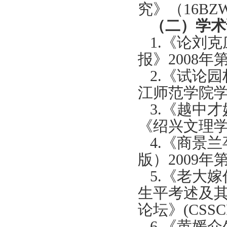
究》（
16BZ
（二）学术
1.
《论刘克
报》
2008
年
2.
《试论园
江师范学院
3.
《越中才
《绍兴文理
4.
《商景兰
版）
2009
年
5.
《老大嫁
生平考述及
论坛》
(CSSC
6.
《黄媛介