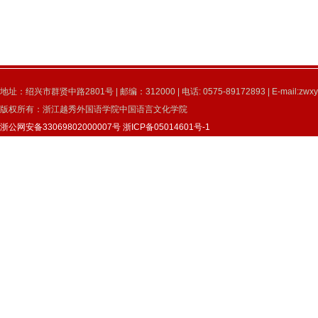
地址：绍兴市群贤中路2801号 | 邮编：312000 | 电话: 0575-89172893 | E-mail:zwxy
版权所有：浙江越秀外国语学院中国语言文化学院
浙公网安备33069802000007号
浙ICP备05014601号-1