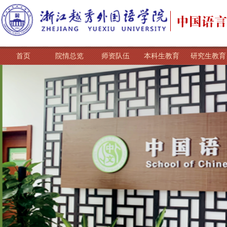
首页
院情总览
师资队伍
本科生教育
研究生教育