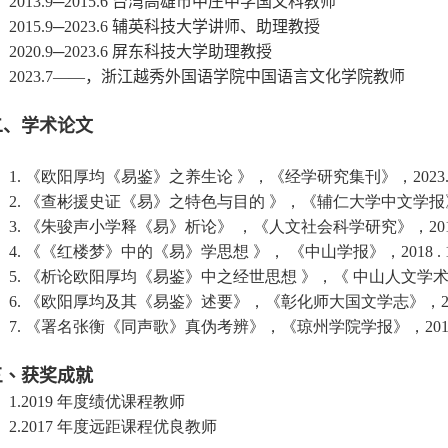
2013.9─2015.6
台湾高雄市中庄中学国文科教师
2015.9─2023.6
辅英科技大学讲师、助理教授
2020.9─2023.6
屏东科技大学助理教授
2023.7——
，浙江越秀外国语学院中国语言文化学院
教师
二、学术论文
1.
《欧阳厚均《易鉴》之养生论 》，《经学研究集刊》，2023.
2. 《查彬援史证《易》之特色与目的 》，《辅仁大学中文学报》，
3. 《朱骏声小学释《易》析论》 ，《人文社会科学研究》，2019.
4. 《《红楼梦》中的《易》学思想 》， 《中山学报》，2018 . 
5. 《析论欧阳厚均《易鉴》中之经世思想 》，《 中山人文学术论丛 
6. 《欧阳厚均及其《易鉴》述要》，《彰化师大国文学志》，201
7. 《署名张衡《同声歌》真伪考辨》，《琼州学院学报》，2014
三、获奖成就
1.2019 年度绩优课程教师
2.2017 年度远距课程优良教师