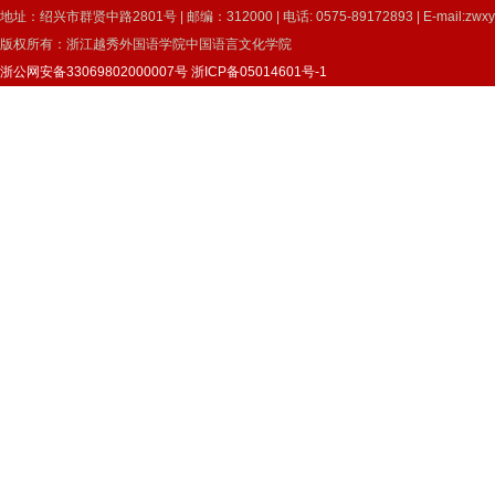
地址：绍兴市群贤中路2801号 | 邮编：312000 | 电话: 0575-89172893 | E-mail:zwxy
版权所有：浙江越秀外国语学院中国语言文化学院
浙公网安备33069802000007号
浙ICP备05014601号-1