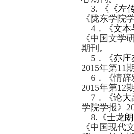
3.
《
《左
《陇东学院
4
．《
文本
《中国文学
期刊。
5
．《
亦庄
2015
年第
11
6
．《情辞
2015
年第
12
7
．《
论大
学院学报》
2
8.
《
士龙朗
《中国现代