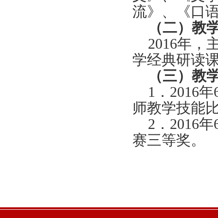
流》、《口
（二）教
2016
年，
学经典研读课
（三）
教
1
．
2016
年
师教学技能
2
．
2016
年
赛三等奖。