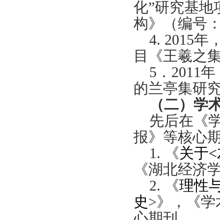
化”研究基地
构》（编号
4. 2015
年
目《王羲之
5．
2011
年
的兰亭集研
（二）
学
先后在《
报》等核心
1.
《
关于<
《湖北经济
2.
《
理性
史
>
》，《学
心期刊。