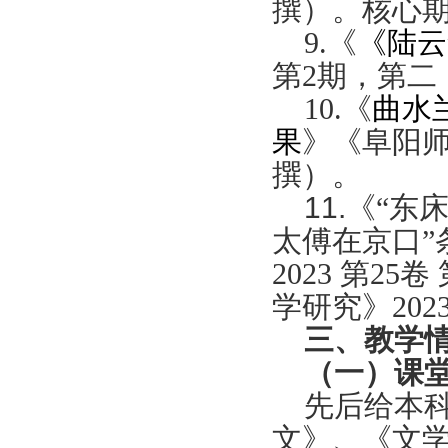
撰）。核心
9.
《
《陆云
第
2
期，第二
10.
《
曲水
果
》《阜阳
撰）。
11.《
“东
太傅在京口”
2023 第2
学研究
》20
三、教学
（一）课
先后给本
文》、《文