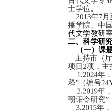
古代文学专
士学位。
2013
年
7
月
播学院、中
代文学教研
二、科学研
（一）课
主持市（
项目2
项，主
1.202
释”（编
号24Y
2.2019年
朝诏令研究”（
3.2015
年，