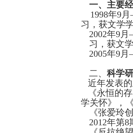
一、主要
1998
年
9
月
习，获文学
2002
年
9
月
习，获文
2005
年
9
月
二、
科学
近年发表的
《永恒的存
学关怀》，
《张爱玲
2012
年第
8
《反抗绝望