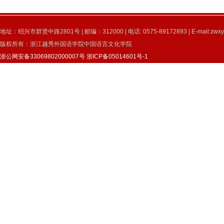
地址：绍兴市群贤中路2801号 | 邮编：312000 | 电话: 0575-89172893 | E-mail:zwxy
版权所有：浙江越秀外国语学院中国语言文化学院
浙公网安备33069802000007号
浙ICP备05014601号-1