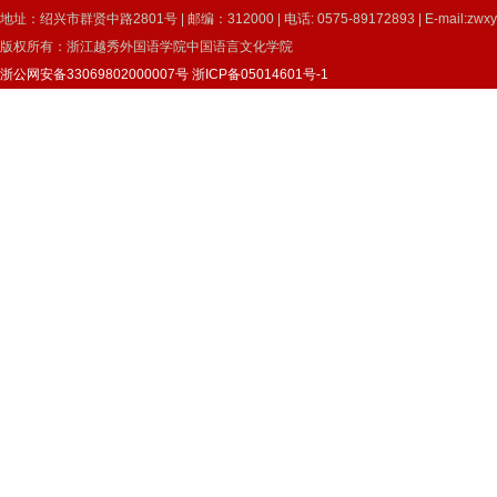
地址：绍兴市群贤中路2801号 | 邮编：312000 | 电话: 0575-89172893 | E-mail:zwxy
版权所有：浙江越秀外国语学院中国语言文化学院
浙公网安备33069802000007号
浙ICP备05014601号-1