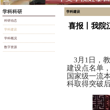
学科科研
学科建设
科研动态
喜报丨我院
学科建设
学科概况
数字资源
3
月
1
日，
建设点名单
国家级一流
科
取得突破