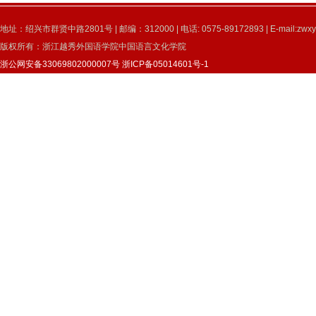
地址：绍兴市群贤中路2801号 | 邮编：312000 | 电话: 0575-89172893 | E-mail:zwxy
版权所有：浙江越秀外国语学院中国语言文化学院
浙公网安备33069802000007号
浙ICP备05014601号-1