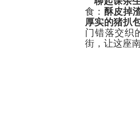
聊起课余
食：
酥皮掉
厚实的猪扒
门错落交织
街，让这座