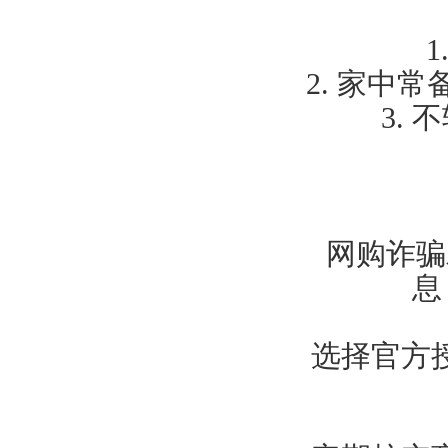
1
2.
家中常
3.
不
网购诈骗
息
选择官方