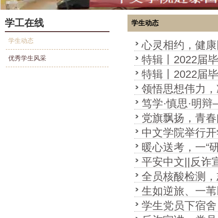
学工在线
学生动态
学生动态
心灵相约，健康
特辑丨2022
优秀学生风采
特辑丨2022
领悟思想伟力，
笃学·慎思·明
《党课开讲啦》第
党旗飘扬，青春
落幕
中文学院举行开
暖心送考，一“研
平安中文||反诈
全员核酸检测，
生如逆旅、一苇
检测工作
学生党员下宿舍
员大会