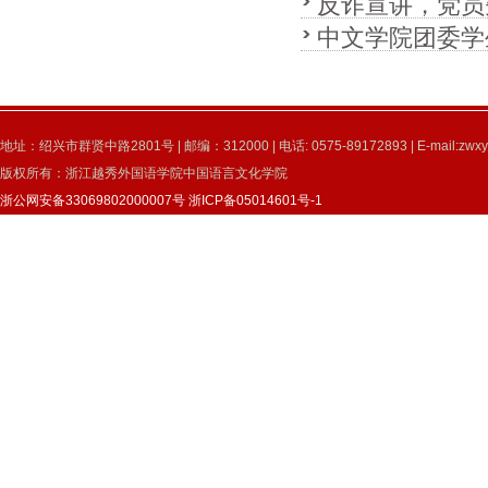
反诈宣讲，党员
活动
中文学院团委学
地址：绍兴市群贤中路2801号 | 邮编：312000 | 电话: 0575-89172893 | E-mail:zwxy
版权所有：浙江越秀外国语学院中国语言文化学院
浙公网安备33069802000007号
浙ICP备05014601号-1